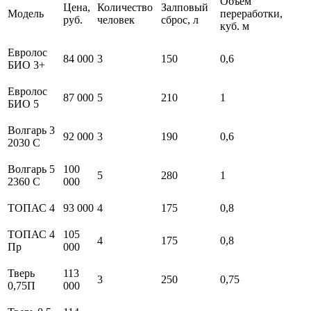
Объем
Цена,
Количество
Залповый
Модель
переработки,
руб.
человек
сброс, л
куб. м
Евролос
84 000
3
150
0,6
БИО 3+
Евролос
87 000
5
210
1
БИО 5
Волгарь 3
92 000
3
190
0,6
2030 С
Волгарь 5
100
5
280
1
2360 С
000
ТОПАС 4
93 000
4
175
0,8
ТОПАС 4
105
4
175
0,8
Пр
000
Тверь
113
3
250
0,75
0,75П
000